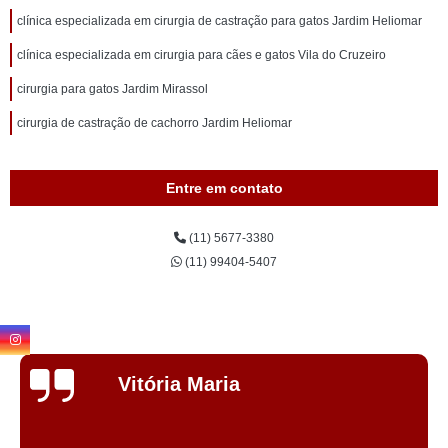
clínica especializada em cirurgia de castração para gatos Jardim Heliomar
clínica especializada em cirurgia para cães e gatos Vila do Cruzeiro
cirurgia para gatos Jardim Mirassol
cirurgia de castração de cachorro Jardim Heliomar
Entre em contato
(11) 5677-3380
(11) 99404-5407
itória Maria