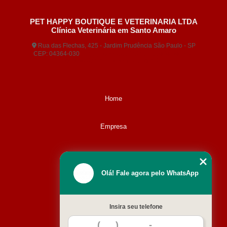
PET HAPPY BOUTIQUE E VETERINARIA LTDA
Clínica Veterinária em Santo Amaro
Rua das Flechas, 425 - Jardim Prudência São Paulo - SP
CEP: 04364-030
(11) 5677-3380
(11) 99404-5407
contato@animaisveterinaria.com.br
Home
Empresa
Missão
Olá! Fale agora pelo WhatsApp
Serviços
Insira seu telefone
Contato