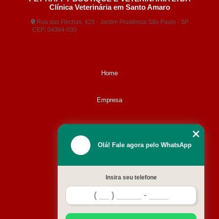
Clínica Veterinária em Santo Amaro
Rua das Flechas, 425 - Jardim Prudência São Paulo - SP
CEP: 04364-030
(11) 5677-3380
(11) 99404-5407
contato@animaisveterinaria.com.br
Home
Empresa
Missão
Olá! Fale agora pelo WhatsApp
Serviços
Insira seu telefone
Contato
Mapa do site