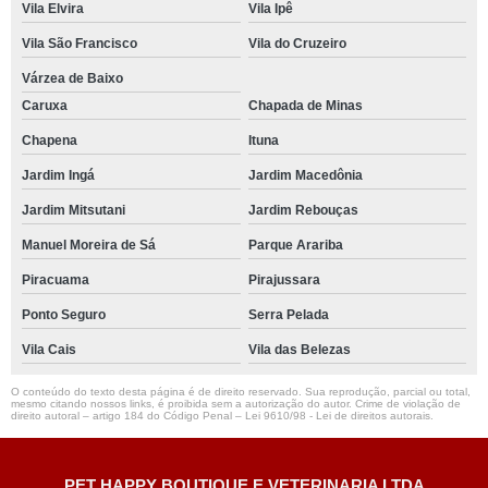
Vila Elvira
Vila Ipê
Vila São Francisco
Vila do Cruzeiro
Várzea de Baixo
Caruxa
Chapada de Minas
Chapena
Ituna
Jardim Ingá
Jardim Macedônia
Jardim Mitsutani
Jardim Rebouças
Manuel Moreira de Sá
Parque Arariba
Piracuama
Pirajussara
Ponto Seguro
Serra Pelada
Vila Cais
Vila das Belezas
O conteúdo do texto desta página é de direito reservado. Sua reprodução, parcial ou total,
mesmo citando nossos links, é proibida sem a autorização do autor. Crime de violação de
direito autoral – artigo 184 do Código Penal –
Lei 9610/98 - Lei de direitos autorais
.
PET HAPPY BOUTIQUE E VETERINARIA LTDA