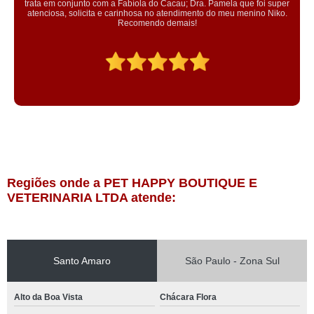
; Dra. Pamela que foi super
equipe gentil e educada. Tratam os 
imento do meu menino Niko.
is!
Regiões onde a PET HAPPY BOUTIQUE E
VETERINARIA LTDA atende:
Santo Amaro
São Paulo - Zona Sul
Alto da Boa Vista
Chácara Flora