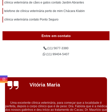
clínica veterinária de cães e gatos contato Jardim Abrantes
telefone de clínica veterinária perto de mim Chácara Klabin
clínica veterinária contato Ponto Seguro
Entre em contato
(11) 5677-3380
(11) 99404-5407
Evelyn
Scarpioni
começar que a localidade é
so: Dra. Fabíola que é a médica
Conheci a clínica através do plano da
nto do Cacau; Dr. Maurício que
microchipagem na minha cachorra. Aten