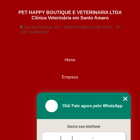
PET HAPPY BOUTIQUE E VETERINARIA LTDA
Clínica Veterinária em Santo Amaro
Rua das Flechas, 425 - Jardim Prudência São Paulo - SP
CEP: 04364-030
(11) 5677-3380
(11) 99404-5407
contato@animaisveterinaria.com.br
Home
Empresa
Missão
Olá! Fale agora pelo WhatsApp
Serviços
Insira seu telefone
Contato