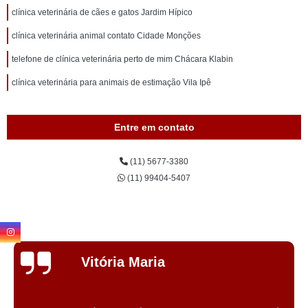
clínica veterinária de cães e gatos Jardim Hípico
clínica veterinária animal contato Cidade Monções
telefone de clínica veterinária perto de mim Chácara Klabin
clínica veterinária para animais de estimação Vila Ipê
Entre em contato
(11) 5677-3380
(11) 99404-5407
Ev
aria
Sca