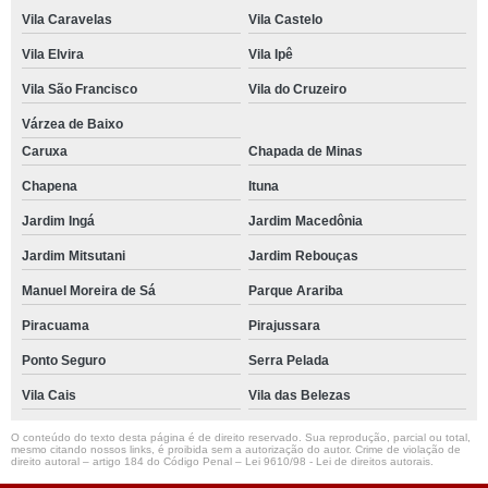
Vila Caravelas
Vila Castelo
Vila Elvira
Vila Ipê
Vila São Francisco
Vila do Cruzeiro
Várzea de Baixo
Caruxa
Chapada de Minas
Chapena
Ituna
Jardim Ingá
Jardim Macedônia
Jardim Mitsutani
Jardim Rebouças
Manuel Moreira de Sá
Parque Arariba
Piracuama
Pirajussara
Ponto Seguro
Serra Pelada
Vila Cais
Vila das Belezas
O conteúdo do texto desta página é de direito reservado. Sua reprodução, parcial ou total,
mesmo citando nossos links, é proibida sem a autorização do autor. Crime de violação de
direito autoral – artigo 184 do Código Penal –
Lei 9610/98 - Lei de direitos autorais
.