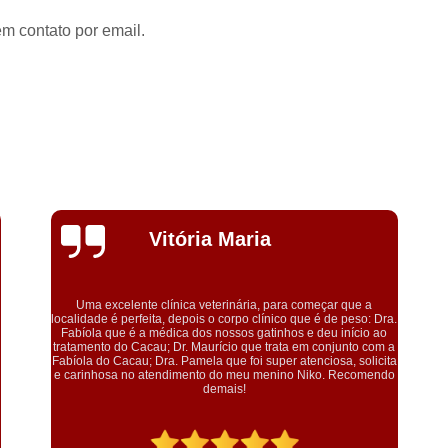
em contato por email.
Evelyn
Scarpioni
ue a
eso: Dra.
Conheci a clínica através do plano da petlover, onde realizei a
ício ao
microchipagem na minha cachorra. Atendimento por ordem de
to com a
chegada, equipe gentil e educada. Tratam os animais com
 solicita
muito carinho.
ecomendo