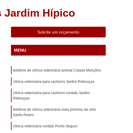
Exame de Ultrassom para Animais
s Jardim Hípico
Exame Eletrocardiograma Veterinário
rinário
Exame para Animais
Solicite um orçamento
Exame para Animais Vila Mascote
nografia Veterinário
Exame Veterinário
MENU
armácia com Medicamentos para Animais
Animais
Farmácia de Animais
telefone de clínica veterinária animal Cidade Monções
Farmácia de Medicamentos Veterinários
clínica veterinária para cachorro Jardim Rebouças
Farmácia para Animais de Estimação
clínica veterinária para cachorro contato Jardim
Farmácia Veterinária Mais Perto de Mim
Rebouças
ácia Veterinária Mais Próxima Santo Amaro
telefone de clínica veterinária mais próximo de mim
 Vila Mascote
Internação Animal
Santo Amaro
Internação para Animais 24h
clínica veterinária contato Ponto Seguro