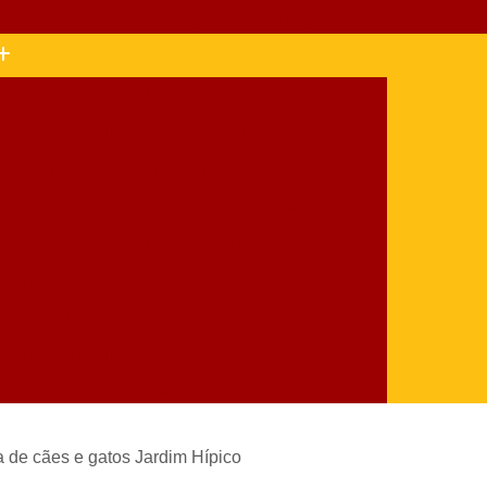
(11) 5677-3380
(11) 99404-5407
rgia de Castração de Cachorro Santo Amaro
ascote
Cirurgia de Castração para Gatos
Cirurgia Hérnia de Disco Cachorro
 para Cachorro
Cirurgia para Cães e Gatos
 para Retirada de Tumor em Gatos
Clínica Veterinária
Clínica Veterinária Animal
Clínica Veterinária Mais Próxima
Clínica Veterinária para Animais de Estimação
sticos
Clínica Veterinária para Cães
Clínica Veterinária Próximo de Mim
ia de cães e gatos Jardim Hípico
Clínica Veterinária Vila Mascote