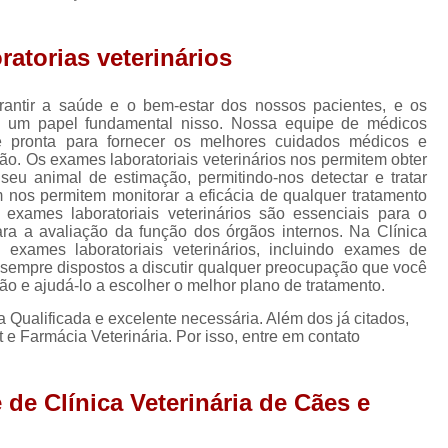
Internação para Animais de Estimação
Internação para Animais Vila Mascote
Inte
atorias veterinários
Internação para Cães e Gatos
Inter
rantir a saúde e o bem-estar dos nossos pacientes, e os
Internação Veterinária 24
m um papel fundamental nisso. Nossa equipe de médicos
re pronta para fornecer os melhores cuidados médicos e
Ortopedia para Animais de Médio Porte
ão. Os exames laboratoriais veterinários nos permitem obter
 animal de estimação, permitindo-nos detectar e tratar
Ortopedia para Cachorro
Ortope
nos permitem monitorar a eficácia de qualquer tratamento
Ortopedia para Cachorro Santo Amaro
 exames laboratoriais veterinários são essenciais para o
ara a avaliação da função dos órgãos internos. Na Clínica
Ortopedia para Cães de Grande Po
xames laboratoriais veterinários, incluindo exames de
o sempre dispostos a discutir qualquer preocupação que você
Ortopedista de Cachorro
Ortopedista para
o e ajudá-lo a escolher o melhor plano de tratamento.
Veterinário Cardiologista
Veterinário 
a Qualificada e excelente necessária. Além dos já citados,
 Farmácia Veterinária. Por isso, entre em contato
Veterinário Oftalmologista
Veterinári
Veterinário Perto de Mim
Veterinário 
 de Clínica Veterinária de Cães e
Veterinário Vacinas