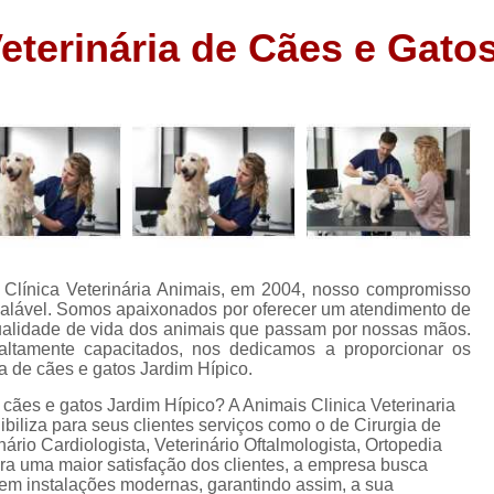
Exame de Raio X para Animais
Veterinária de Cães e Gato
Exame Ecocardiograma para Animais
Exame Laboratório Clínico Vete
Exame para Animais Santo Amaro
Exame para Cachorros
Exame Ultrasso
Exames Laboratoriais Veterinários
F
Farmácia com Remédios para 
Farmácia de Medicamentos para Animais
línica Veterinária Animais, em 2004, nosso compromisso
balável. Somos apaixonados por oferecer um atendimento de
Farmácia Medicamentos Veterinários
qualidade de vida dos animais que passam por nossas mãos.
altamente capacitados, nos dedicamos a proporcionar os
Farmácia Remédios para Animais
ia de cães e gatos Jardim Hípico.
Farmácia Veterinária Mais Próxima
Farm
e cães e gatos Jardim Hípico? A Animais Clinica Veterinaria
ibiliza para seus clientes serviços como o de Cirurgia de
Farmácia Veterinária Mais Próxima
nário Cardiologista, Veterinário Oftalmologista, Ortopedia
ra uma maior satisfação dos clientes, a empresa busca
Internação para Animais
e em instalações modernas, garantindo assim, a sua