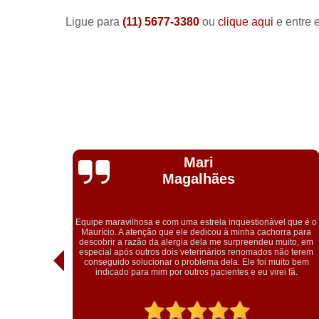
Ligue para
(11) 5677-3380
ou
clique aqui
e entre 
Vitória Maria
Uma excelente clínica veterinária, para começar q
stionável que é o
localidade é perfeita, depois o corpo clínico que é de p
ha cachorra para
Fabíola que é a médica dos nossos gatinhos e deu in
eendeu muito, em
tratamento do Cacau; Dr. Maurício que trata em conjun
omados não terem
Fabíola do Cacau; Dra. Pamela que foi super atenciosa,
e foi muito bem
e carinhosa no atendimento do meu menino Niko. R
 eu virei fã.
demais!