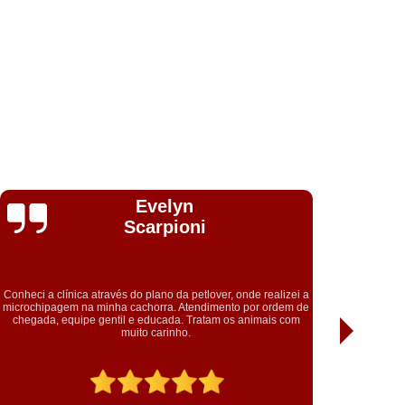
Vanessa
Delfino
Essa equipe é nota 1000! Sem palavras para descrever, o
quanto estou satisfeita de está com vcs. Em especial a doutora
Pâmela, que mostra o verdadeiro amor pelos animais.