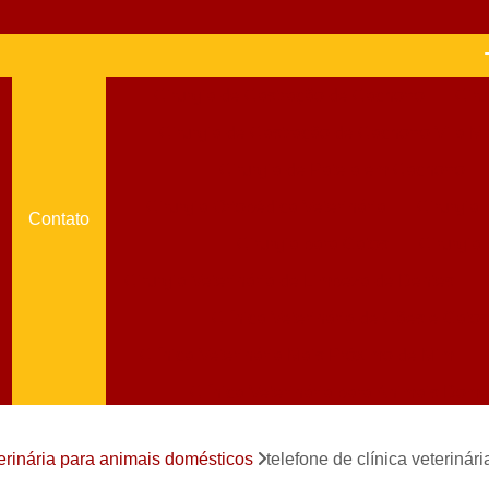
Cirurgia de Castração de Cachorro
Ciru
Cirurgia de Castração de Cachorro Vila M
Cirurgia de Patela em Cachorro
Cirurgia Ortopédica Veterinária
Cirurgia
Contato
Cirurgia para Gatos
Cirurgia
Cirurgia Veterinária de Limpeza de Dentes
Clínica Veterinária de Cães e Gatos
Clínica Veterinária Mais Próximo de Mim
Clínica Veterinária para Animais Domé
Clínica Veterinária Perto de Mim
terinária para animais domésticos
telefone de clínica veterinár
Clínica Veterinária Santo Amaro