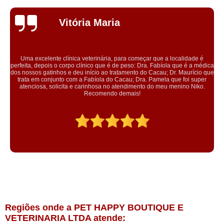
itória Maria
ínica veterinária, para começar que a localidade é
rpo clínico que é de peso: Dra. Fabíola que é a médica
Conheci a clí
e deu início ao tratamento do Cacau; Dr. Maurício que
microchipagem na
 com a Fabíola do Cacau; Dra. Pamela que foi super
equipe genti
ta e carinhosa no atendimento do meu menino Niko.
Recomendo demais!
Regiões onde a PET HAPPY BOUTIQUE E
VETERINARIA LTDA atende: