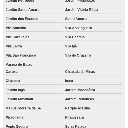
Jardim Petrópolis
Jardim Promissão
Jardim Santo Amaro
Jardim Vitória Régia
Jardim dos Estados
Santo Amaro
Vila Almeida
Vila Anhangüera
Vila Caravelas
Vila Castelo
Vila Elvira
Vila Ipê
Vila São Francisco
Vila do Cruzeiro
Várzea de Baixo
Caruxa
Chapada de Minas
Chapena
Ituna
Jardim Ingá
Jardim Macedônia
Jardim Mitsutani
Jardim Rebouças
Manuel Moreira de Sá
Parque Arariba
Piracuama
Pirajussara
Ponto Seguro
Serra Pelada