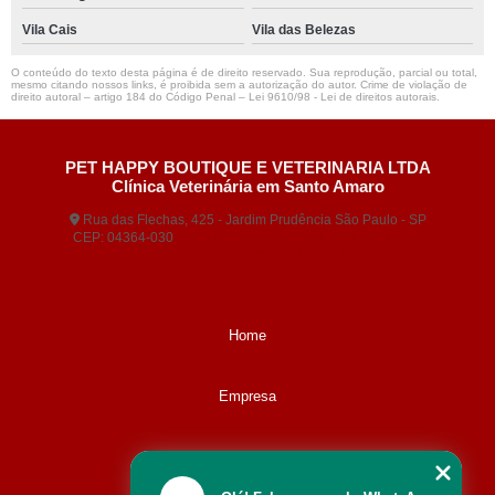
Vila Cais
Vila das Belezas
O conteúdo do texto desta página é de direito reservado. Sua reprodução, parcial ou total,
mesmo citando nossos links, é proibida sem a autorização do autor. Crime de violação de
direito autoral – artigo 184 do Código Penal –
Lei 9610/98 - Lei de direitos autorais
.
PET HAPPY BOUTIQUE E VETERINARIA LTDA
Clínica Veterinária em Santo Amaro
Rua das Flechas, 425 - Jardim Prudência São Paulo - SP
CEP: 04364-030
(11) 5677-3380
(11) 99404-5407
contato@animaisveterinaria.com.br
Home
Empresa
Missão