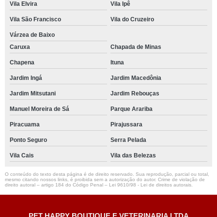
Vila Elvira
Vila Ipê
Vila São Francisco
Vila do Cruzeiro
Várzea de Baixo
Caruxa
Chapada de Minas
Chapena
Ituna
Jardim Ingá
Jardim Macedônia
Jardim Mitsutani
Jardim Rebouças
Manuel Moreira de Sá
Parque Arariba
Piracuama
Pirajussara
Ponto Seguro
Serra Pelada
Vila Cais
Vila das Belezas
O conteúdo do texto desta página é de direito reservado. Sua reprodução, parcial ou total,
mesmo citando nossos links, é proibida sem a autorização do autor. Crime de violação de
direito autoral – artigo 184 do Código Penal –
Lei 9610/98 - Lei de direitos autorais
.
PET HAPPY BOUTIQUE E VETERINARIA LTDA