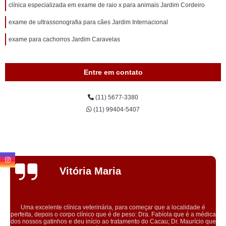
clínica especializada em exame de raio x para animais Jardim Cordeiro
exame de ultrassonografia para cães Jardim Internacional
exame para cachorros Jardim Caravelas
Entre em contato
(11) 5677-3380
(11) 99404-5407
Ev
aria
Sca
ária, para começar que a localidade é
que é de peso: Dra. Fabíola que é a médica
Conheci a clínica através
 ao tratamento do Cacau; Dr. Maurício que
microchipagem na minha cach