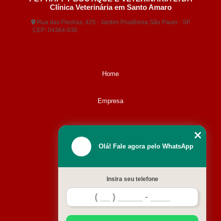
Clínica Veterinária em Santo Amaro
Rua das Flechas, 425 - Jardim Prudência São Paulo - SP
CEP: 04364-030
(11) 5677-3380
(11) 99404-5407
contato@animaisveterinaria.com.br
Home
Empresa
Missão
Olá! Fale agora pelo WhatsApp
Serviços
Insira seu telefone
Contato
Mapa do site