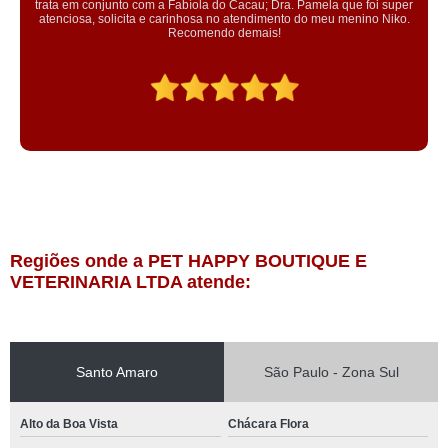
la do Cacau; Dra. Pamela que foi super
equipe gentil e educada. 
sa no atendimento do meu menino Niko.
endo demais!
Regiões onde a PET HAPPY BOUTIQUE E
VETERINARIA LTDA atende:
Santo Amaro
São Paulo - Zona Sul
Alto da Boa Vista
Chácara Flora