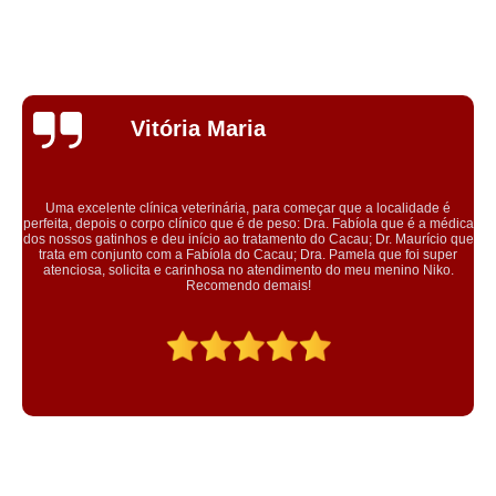
Evelyn
Scarpioni
ocalidade é
 que é a médica
Conheci a clínica através do plano da petlover, onde 
. Maurício que
microchipagem na minha cachorra. Atendimento por ord
e foi super
equipe gentil e educada. Tratam os animais com muit
enino Niko.