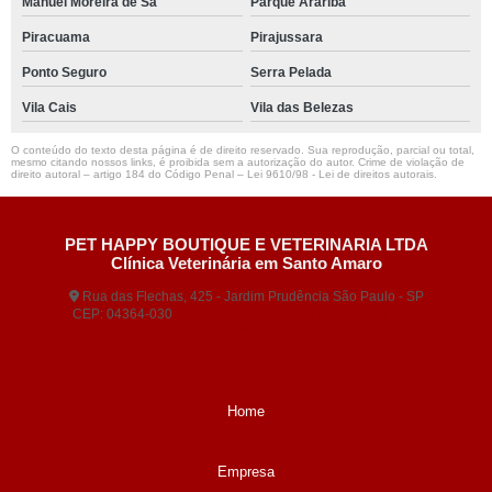
Manuel Moreira de Sá
Parque Arariba
Piracuama
Pirajussara
Ponto Seguro
Serra Pelada
Vila Cais
Vila das Belezas
O conteúdo do texto desta página é de direito reservado. Sua reprodução, parcial ou total,
mesmo citando nossos links, é proibida sem a autorização do autor. Crime de violação de
direito autoral – artigo 184 do Código Penal –
Lei 9610/98 - Lei de direitos autorais
.
PET HAPPY BOUTIQUE E VETERINARIA LTDA
Clínica Veterinária em Santo Amaro
Rua das Flechas, 425 - Jardim Prudência São Paulo - SP
CEP: 04364-030
(11) 5677-3380
(11) 99404-5407
contato@animaisveterinaria.com.br
Home
Empresa