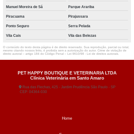
Manuel Moreira de Sá
Parque Arariba
Piracuama
Pirajussara
Ponto Seguro
Serra Pelada
Vila Cais
Vila das Belezas
O conteúdo do texto desta página é de direito reservado. Sua reprodução, parcial ou total,
mesmo citando nossos links, é proibida sem a autorização do autor. Crime de violação de
direito autoral – artigo 184 do Código Penal –
Lei 9610/98 - Lei de direitos autorais
.
PET HAPPY BOUTIQUE E VETERINARIA LTDA
Clínica Veterinária em Santo Amaro
Rua das Flechas, 425 - Jardim Prudência São Paulo - SP
CEP: 04364-030
(11) 5677-3380
(11) 99404-5407
contato@animaisveterinaria.com.br
Home