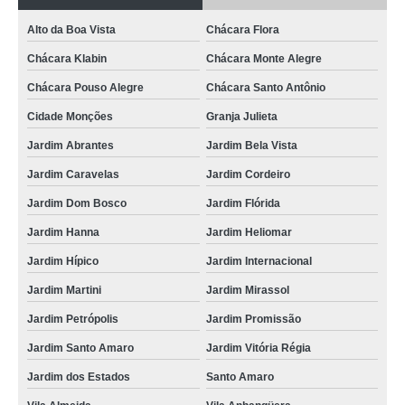
exame ecocardiograma para animais Jardim Internacional
Alto da Boa Vista
Chácara Flora
clínica especializada em exame de raio x para animais Jardim Bela Vista
Chácara Klabin
Chácara Monte Alegre
exame para cachorros marcar Vila Elvira
Chácara Pouso Alegre
Chácara Santo Antônio
clínica especializada em exame eletrocardiograma veterinário Jardim
Cidade Monções
Granja Julieta
Abrantes
Jardim Abrantes
Jardim Bela Vista
exame de ultrassom para animais marcar Manuel Moreira de Sá
Jardim Caravelas
Jardim Cordeiro
exame ecocardiograma para animais marcar Jardim Rebouças
Jardim Dom Bosco
Jardim Flórida
exame laboratoriais para animais Vila do Cruzeiro
Jardim Hanna
Jardim Heliomar
clínica especializada em exame para cachorros Jardim Mirassol
Jardim Hípico
Jardim Internacional
clínica especializada em exame ultrassonografia veterinário Jardim
Jardim Martini
Jardim Mirassol
Internacional
Jardim Petrópolis
Jardim Promissão
exame ultrassonografia veterinário Jardim Mitsutani
Jardim Santo Amaro
Jardim Vitória Régia
clínica especializada em exame laboratoriais para animais Jardim
Internacional
Jardim dos Estados
Santo Amaro
exames laboratoriais veterinários marcar Jardim Hanna