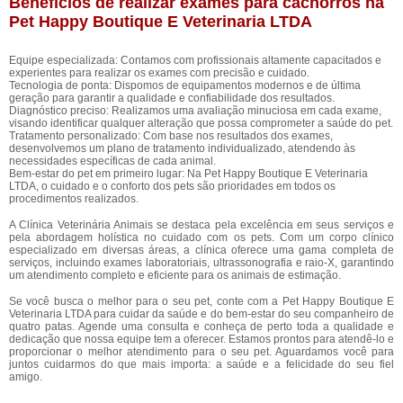
Benefícios de realizar exames para cachorros na
Pet Happy Boutique E Veterinaria LTDA
Equipe especializada: Contamos com profissionais altamente capacitados e
experientes para realizar os exames com precisão e cuidado.
Tecnologia de ponta: Dispomos de equipamentos modernos e de última
geração para garantir a qualidade e confiabilidade dos resultados.
Diagnóstico preciso: Realizamos uma avaliação minuciosa em cada exame,
visando identificar qualquer alteração que possa comprometer a saúde do pet.
Tratamento personalizado: Com base nos resultados dos exames,
desenvolvemos um plano de tratamento individualizado, atendendo às
necessidades específicas de cada animal.
Bem-estar do pet em primeiro lugar: Na Pet Happy Boutique E Veterinaria
LTDA, o cuidado e o conforto dos pets são prioridades em todos os
procedimentos realizados.
A Clínica Veterinária Animais se destaca pela excelência em seus serviços e
pela abordagem holística no cuidado com os pets. Com um corpo clínico
especializado em diversas áreas, a clínica oferece uma gama completa de
serviços, incluindo exames laboratoriais, ultrassonografia e raio-X, garantindo
um atendimento completo e eficiente para os animais de estimação.
Se você busca o melhor para o seu pet, conte com a Pet Happy Boutique E
Veterinaria LTDA para cuidar da saúde e do bem-estar do seu companheiro de
quatro patas. Agende uma consulta e conheça de perto toda a qualidade e
dedicação que nossa equipe tem a oferecer. Estamos prontos para atendê-lo e
proporcionar o melhor atendimento para o seu pet. Aguardamos você para
juntos cuidarmos do que mais importa: a saúde e a felicidade do seu fiel
amigo.